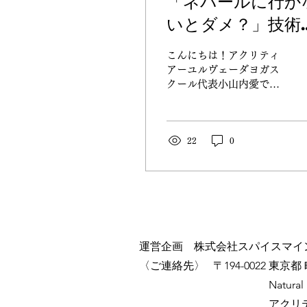
「ネパールに行か
いとダメ？」技術
得への不安と、現
こんにちは！アクリティ
で手にする「セラ
アーユルヴェーダヨガス
クール代表小山内愛です
ストの魂」
「ネパールのアーユルヴ
ェーダに興味はあるけれ
ど、現地まで行かないと
習得できないの？」 「未
22
0
経験の私に、そんな本格
的な技術が使いこなせる
かしら？」 これから新し
い道を切り拓こうとする
時、こうした不安がよぎ
るのは当然のことです。
結論からお伝えすると、
運営企画 株式会社スパイスマイ
技術の習得に「必ずネパ
​〈ご連絡先〉
​〒194-0022
東京都 
ールへ行くこと」は必須
Natural
ではありません。 そし
て、技術そのものは「難
アクリ