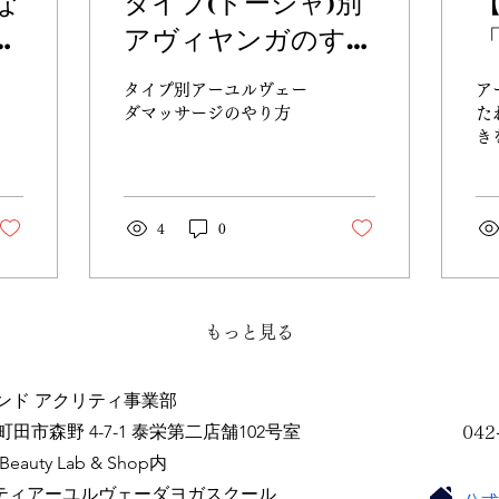
な
タイプ(ドーシャ)別
【
習
アヴィヤンガのすす
地
め
タイプ別アーユルヴェー
ア
ピ
ダマッサージのやり方
た
き
空
水
地
4
0
エ
で捉
皆
ャ
ま
もっと見る
ト
こ
れて
ンド アクリティ事業部
れ
町田市森野 4-7-1 泰栄第二店舗102号室
042
す
 Beauty Lab & Shop内
不安
ら
ティアーユルヴェーダヨガスクール