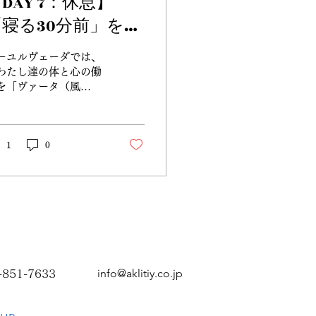
DAY 7：休息】
「寝る30分前」を変
えるだけで、翌朝の
ーユルヴェーダでは、
活力が満タンになる
わたし達の体と心の働
を「ヴァータ（風
秘密
）」「ピッタ（火
）」「カファ（土
）」という3つの生命
ネルギー（ドーシャ）
1
0
えます。 わたし達は
、生まれ持ったドーシ
のバランスを持ってい
すが、加齢や日々のス
レス、食習慣によって
のバランスは容易に崩
しまいます。 この乱
た状態こそが、疲れや
info@aklitiy.co.jp
-851-7633
さ、肌のくすみ、心の
といった 「輝きを曇
せるサイン」となって