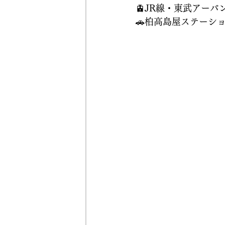
🚊JR線・東武アーバ
🚗柏高島屋ステーシ