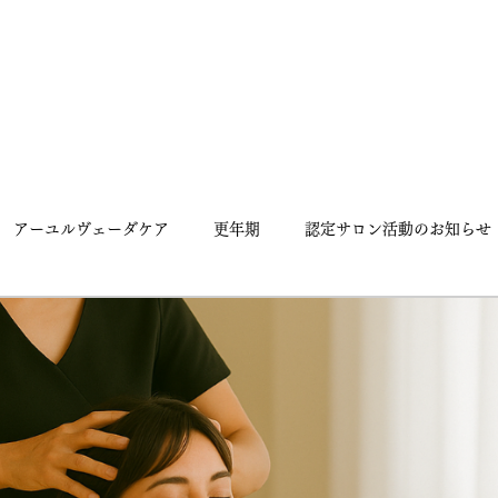
アーユルヴェーダケア
更年期
認定サロン活動のお知らせ
ヨガ
パンチャカルマ
アーユルヴェーダの出会い
アーユルヴェーダとヨガの豆知識
ライター自己紹介
詳細
フレグラントハート
【DAY10チャレンジ】若返り