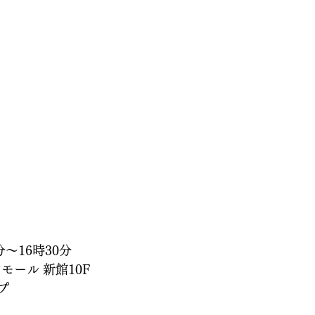
分〜16時30分
ール 新館10F
プ