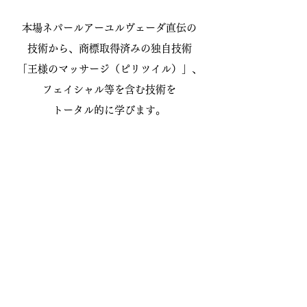
本場ネパールアーユルヴェーダ直伝の
技術から、商標取得済みの独自技術
「王様のマッサージ（ピリツイル）」、
フェイシャル等を含む技術を
トータル的に学びます。
ただの技術職人ではなく、
体質（ドーシャ）を見極め、
お客様のライフスタイル丸ごとに寄り添う
「専門家」としての自信がつきます。
③ 自分自身の「人生を整える学び」
誰かを癒すためには、