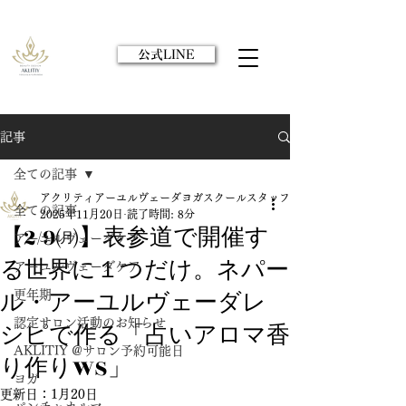
公式LINE
記事
全ての記事
アクリティアーユルヴェーダヨガスクールスタッフ
全ての記事
2025年11月20日
読了時間: 8分
【2/9㈪】表参道で開催す
アーユルヴェーダケア
る世界に１つだけ。ネパー
アーユルヴェーダケア
ル・アーユルヴェーダレ
更年期
認定サロン活動のお知らせ
シピで作る「占いアロマ香
AKLITIY @サロン予約可能日
り作りWS」
ヨガ
更新日：
1月20日