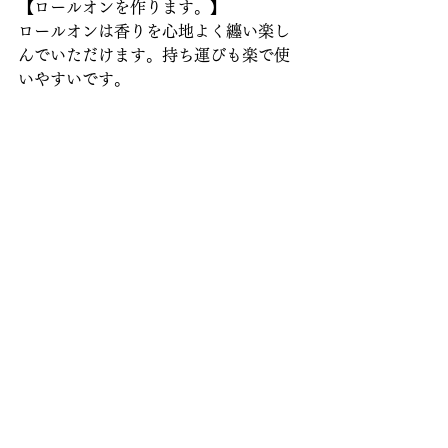
【ロールオンを作ります。】
ロールオンは香りを心地よく纏い楽し
んでいただけます。持ち運びも楽で使
いやすいです。
※ワークショップで使用する精油は、海外認
定機関により認定された良品質の精油を取り
扱っている会社の精油を使用しております。
産地や収穫時期等により、香りが異なる場合
がございますが、品質に問題ございません。